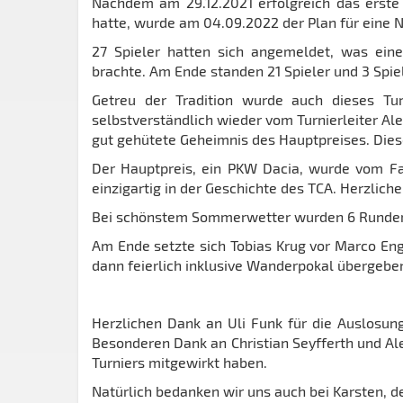
Nachdem am 29.12.2021 erfolgreich das erste 
hatte, wurde am 04.09.2022 der Plan für eine
27 Spieler hatten sich angemeldet, was eine
brachte. Am Ende standen 21 Spieler und 3 Spi
Getreu der Tradition wurde auch dieses Tu
selbstverständlich wieder vom Turnierleiter Al
gut gehütete Geheimnis des Hauptpreises. Diese
Der Hauptpreis, ein PKW Dacia, wurde vom Fa
einzigartig in der Geschichte des TCA. Herzlich
Bei schönstem Sommerwetter wurden 6 Runden a
Am Ende setzte sich Tobias Krug vor Marco En
dann feierlich inklusive Wanderpokal übergebe
Herzlichen Dank an Uli Funk für die Auslosun
Besonderen Dank an Christian Seyfferth und Ale
Turniers mitgewirkt haben.
Natürlich bedanken wir uns auch bei Karsten, d