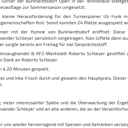
Turnier der Burkhardtsdorf Open in der Tennishalle stattge
 Neuauflage zur Sommersaison umgesetzt.
 kleine Herausforderung für den Turnierplaner Uli Funk mi
elgemeinschaften fest. Somit konnten 24 Plätze ausgespielt w
rnier mit der Hymne von Burkhardtsdorf eröffnet. Diese
exander Schleyer persönlich vorgetragen. Alex lüftete dann a
r sorgte bereits am Freitag für viel Gesprächsstoff.
hrzeughandel & KFZ-Werkstatt Roberto Schleyer gestiftet u
en Dank an Roberto Schleyer.
´ 20 Minuten gespielt.
gel und Inka Frisch durch und gewann den Hauptpreis. Dieser
n.
g vieler interessanter Spiele und die Überwachung der Ergeb
xander Schleyer und an alle anderen, die an der Verwirklich
er uns wieder hervorragend mit Speisen und Getränken versorg