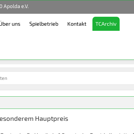
0 Apolda e.V.
Über uns
Spielbetrieb
Kontakt
TCArchiv
hten
 besonderem Hauptpreis