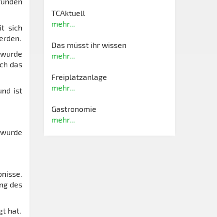
funden
TCAktuell
mehr...
t sich
erden.
Das müsst ihr wissen
 wurde
mehr...
uch das
Freiplatzanlage
mehr...
nd ist
Gastronomie
mehr...
 wurde
nisse.
ung des
t hat.