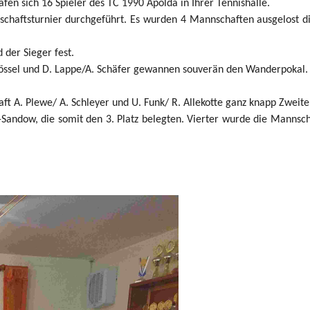
fen sich 16 Spieler des TC 1990 Apolda in Ihrer Tennishalle.
nschaftsturnier durchgeführt. Es wurden 4 Mannschaften ausgelost d
der Sieger fest.
Kössel und D. Lappe/A. Schäfer gewannen souverän den Wanderpokal.
ft A. Plewe/ A. Schleyer und U. Funk/ R. Allekotte ganz knapp Zweit
-Sandow, die somit den 3. Platz belegten. Vierter wurde die Mannsch