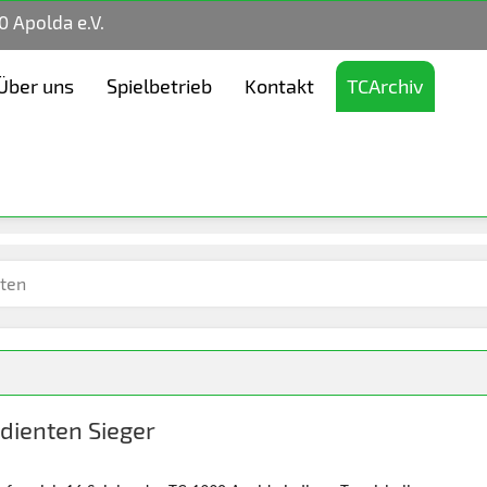
0 Apolda e.V.
Über uns
Spielbetrieb
Kontakt
TCArchiv
hten
dienten Sieger